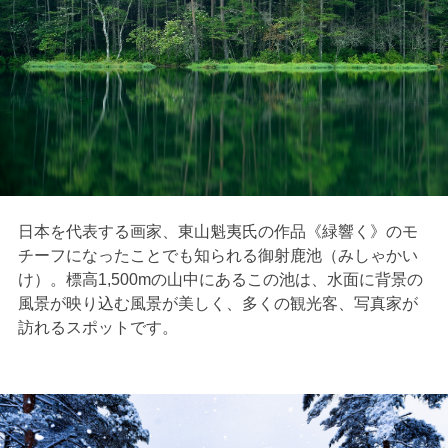
日本を代表する画家、東山魁夷氏の作品《緑響く》のモ
チーフになったことでも知られる御射鹿池（みしゃかい
け）。標高1,500mの山中にあるこの池は、水面に背景の
風景が映り込む風景が美しく、多くの観光客、写真家が
訪れるスポットです。