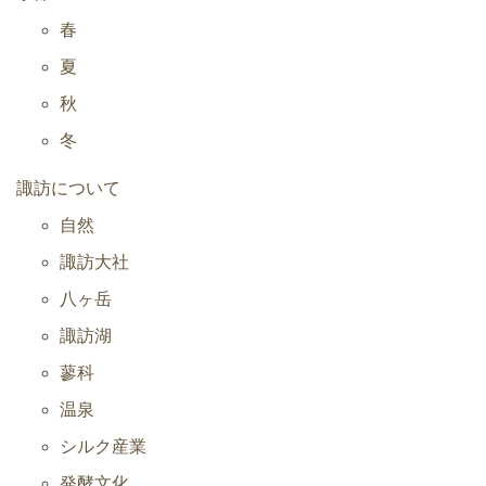
春
夏
秋
冬
諏訪について
自然
諏訪大社
八ヶ岳
諏訪湖
蓼科
温泉
シルク産業
発酵文化