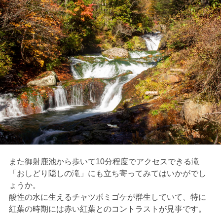
また御射鹿池から歩いて10分程度でアクセスできる滝
「おしどり隠しの滝」にも立ち寄ってみてはいかがでし
ょうか。
酸性の水に生えるチャツボミゴケが群生していて、特に
紅葉の時期には赤い紅葉とのコントラストが見事です。