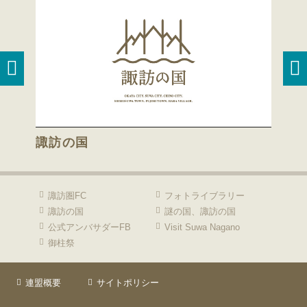
諏訪の国
諏訪
諏訪圏FC
フォトライブラリー
諏訪の国
謎の国、諏訪の国
公式アンバサダーFB
Visit Suwa Nagano
御柱祭
連盟概要
サイトポリシー