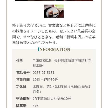
格子造りの佇まいは、古文書などをもとに江戸時代
の旅籠をイメージしたもの。センスよい民芸調の空
間で、オツなひとときを。老舗「新鶴本店」の塩羊
羹は抹茶との相性ぴったり。
Information
住所
〒393-0015 長野県諏訪郡下諏訪町立
町3304
電話番号
0266-27-5151
営業時間
10時～17時30分
定休日
水曜日、第2・3木曜日（祝日の場合は
営業）
交通情報
JR下諏訪駅より徒歩10分
駐車場
4台