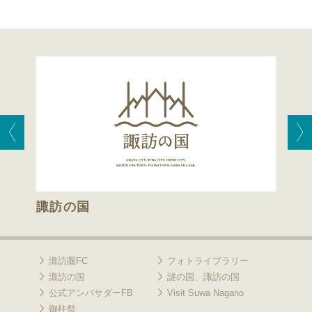
諏訪の国
諏訪
諏訪圏FC
フォトライブラリー
諏訪の国
謎の国、諏訪の国
公式アンバサダーFB
Visit Suwa Nagano
御柱祭