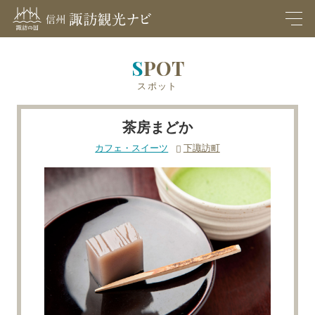
M
EN
U
SPOT
スポット
茶房まどか
カフェ・スイーツ
下諏訪町