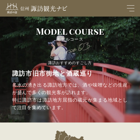
M
EN
U
Model course
モデルコース
諏訪おすすめのすごし方
諏訪市旧市街地と酒蔵巡り
名水の湧き出る諏訪地方では、酒や味噌などの生産
が盛んで多くの観光客が訪れます。
特に諏訪市は諏訪地方屈指の蔵元が集まる地域とし
て注目を集めています。