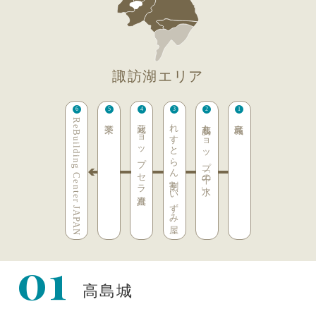
諏訪湖エリア
ReBuilding Center JAPAN
楽茶
蔵元ショップ セラ真澄
れすとらん割烹 いずみ屋
丸髙蔵 ショップ「千の水」
高島城
01
高島城