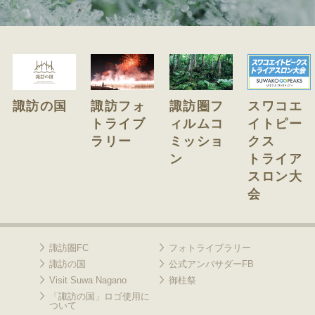
諏訪の国
諏訪フォ
諏訪圏フ
スワコエ
トライブ
ィルムコ
イトピー
ラリー
ミッショ
クス
ン
トライア
スロン大
会
諏訪圏FC
フォトライブラリー
諏訪の国
公式アンバサダーFB
Visit Suwa Nagano
御柱祭
「諏訪の国」ロゴ使用に
ついて