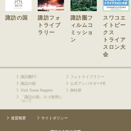
諏訪の国
諏訪フォ
諏訪圏フ
スワコエ
トライブ
ィルムコ
イトピー
ラリー
ミッショ
クス
ン
トライア
スロン大
会
諏訪圏FC
フォトライブラリー
諏訪の国
公式アンバサダーFB
Visit Suwa Nagano
御柱祭
「諏訪の国」ロゴ使用に
ついて
連盟概要
サイトポリシー