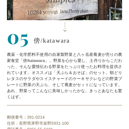
05
傍/katawara
農薬・化学肥料不使用の自家製野菜と八ヶ岳産蕎麦が売りの農
家食堂「傍/katawara」。野菜を心から愛し、土作りからこだわ
った、そんな愛情伝わる野菜をたっぷり使ったお料理を提供さ
れています。オススメは「天ぷら＆おそば」のセット。朝どり
レタスのサラダやスイスチャードのケーキサクレなどの野菜プ
レートに野菜の天ぷら、そして蕎麦がセットになっています。
あれ、野菜ってこんなに美味しかったかな。きっとあなたも驚
くはず。
郵便番号：391-0214
住所：長野県茅野市泉野5931-100