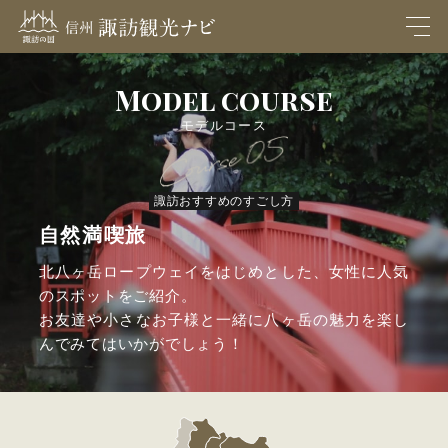
M
EN
U
Model course
モデルコース
諏訪おすすめのすごし方
自然満喫旅
北八ヶ岳ロープウェイをはじめとした、女性に人気
のスポットをご紹介。
お友達や小さなお子様と一緒に八ヶ岳の魅力を楽し
んでみてはいかがでしょう！