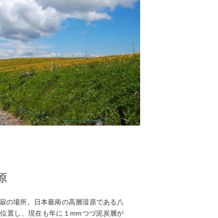
原
寂の場所。日本最南の高層湿原である八
位置し、現在も年に１mmつづ泥炭層が