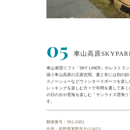
05
車山高原SKYPARK
車山展望リフト「SKY LINER」やレストラ
揃う車山高原の正面玄関。夏と冬には別の顔
スノーシューなどウィンタースポーツを楽し
レッキングを楽しむ方々で年間を通して多く
の日の出や雲海を楽しむ「サンライズ雲海リ
す。
郵便番号：391-0301
住所：長野県茅野市北山3413