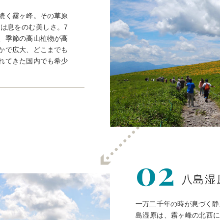
続く霧ヶ峰。その草原
は息をのむ美しさ。7
、季節の高山植物が高
かで広大、どこまでも
れてきた国内でも希少
02
八島湿
一万二千年の時が息づく静
島湿原は、霧ヶ峰の北西に