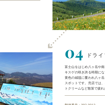
04
ドライ
富士山をはじめ八ヶ岳や南
キスゲの咲き誇る時期にな
黄色の絨毯に覆われ八ヶ岳
スポットです。売店では、
トクリームなど散策で疲れ
郵便番号：392-0012