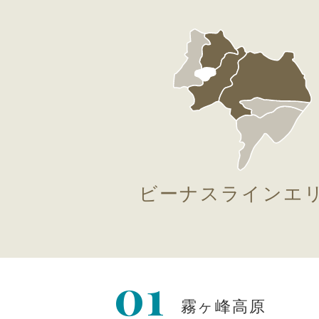
ビーナスラインエ
01
霧ヶ峰高原