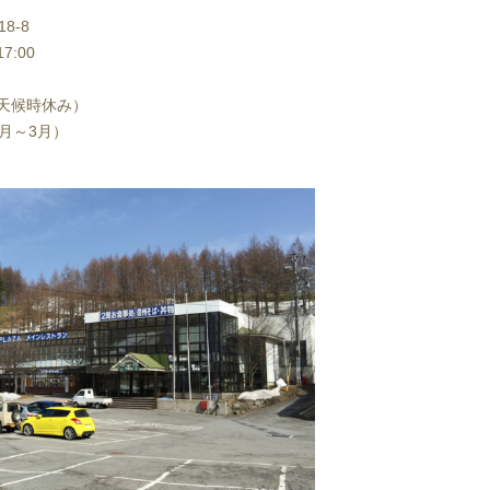
8-8
7:00
天候時休み）
月～3月）