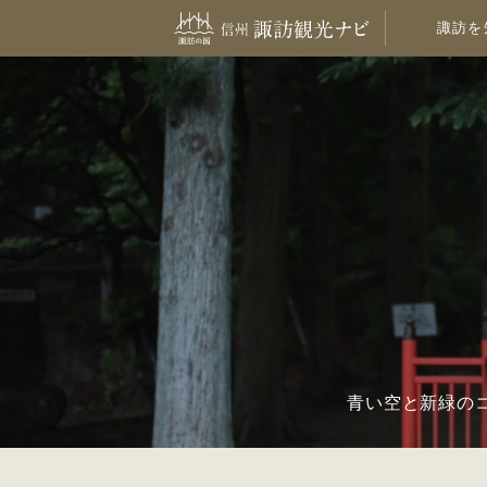
諏訪を
青い空と新緑の