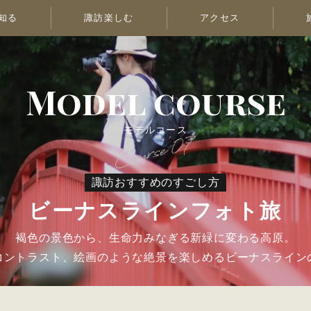
知る
諏訪楽しむ
アクセス
Model course
モデルコース
諏訪おすすめのすごし方
ビーナスラインフォト旅
褐色の景色から、生命力みなぎる新緑に変わる高原。
コントラスト、絵画のような絶景を楽しめるビーナスライン