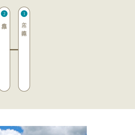
八島湿原
霧ヶ峰高原