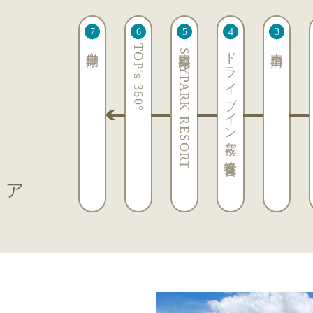
白樺湖
TOP's 360°
車山高原SKYPARK RESORT
ドライブイン霧ヶ峰富士見台
車山肩
リア