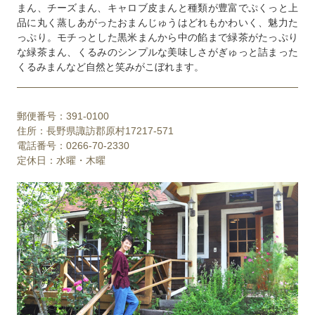
まん、チーズまん、キャロブ皮まんと種類が豊富でぷくっと上
品に丸く蒸しあがったおまんじゅうはどれもかわいく、魅力た
っぷり。モチっとした黒米まんから中の餡まで緑茶がたっぷり
な緑茶まん、くるみのシンプルな美味しさがぎゅっと詰まった
くるみまんなど自然と笑みがこぼれます。
郵便番号：391-0100
住所：長野県諏訪郡原村17217-571
電話番号：0266-70-2330
定休日：水曜・木曜