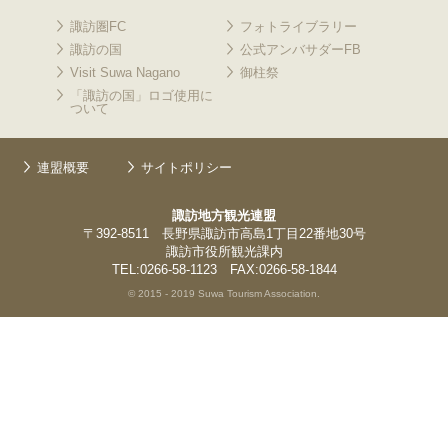
諏訪圏FC
フォトライブラリー
諏訪の国
公式アンバサダーFB
Visit Suwa Nagano
御柱祭
「諏訪の国」ロゴ使用に
ついて
連盟概要
サイトポリシー
諏訪地方観光連盟
〒392-8511 長野県諏訪市高島1丁目22番地30号
諏訪市役所観光課内
TEL:0266-58-1123 FAX:0266-58-1844
© 2015 - 2019 Suwa Tourism Association.