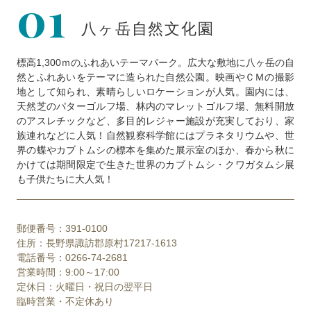
01
八ヶ岳自然文化園
標高1,300ｍのふれあいテーマパーク。広大な敷地に八ヶ岳の自
然とふれあいをテーマに造られた自然公園。映画やＣＭの撮影
地として知られ、素晴らしいロケーションが人気。園内には、
天然芝のパターゴルフ場、林内のマレットゴルフ場、無料開放
のアスレチックなど、多目的レジャー施設が充実しており、家
族連れなどに人気！自然観察科学館にはプラネタリウムや、世
界の蝶やカブトムシの標本を集めた展示室のほか、春から秋に
かけては期間限定で生きた世界のカブトムシ・クワガタムシ展
も子供たちに大人気！
郵便番号：391-0100
住所：長野県諏訪郡原村17217-1613
電話番号：0266-74-2681
営業時間：9:00～17:00
定休日：火曜日・祝日の翌平日
臨時営業・不定休あり