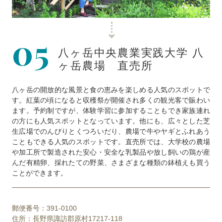
05
八ヶ岳中央農業実践大学 八
ヶ岳農場 直売所
八ヶ岳の開放的な風景と食の恵みを楽しめる人気のスポットで
す。紅葉の頃になると収穫祭が開催され多くの観光客で賑わい
ます。予約制ですが、体験学習に参加することもでき家族連れ
の方にも人気スポットとなっています。他にも、広々とした芝
生広場でのんびりとくつろいだり、農場で牛やヤギとふれあう
こともできる人気のスポットです。直売所では、大学校の農場
や加工所で製造された安心・安全な乳製品や放し飼いの鶏が産
んだ有精卵、採れたての野菜、さまざまな種類の鉢植えも買う
ことができます。
郵便番号：391-0100
住所：長野県諏訪郡原村17217-118