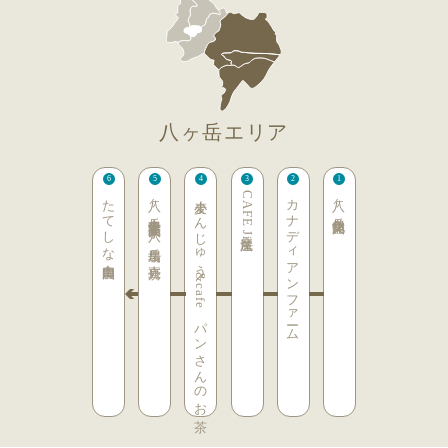
八ヶ岳エリア
たてしな自由農園
八ヶ岳中央農業実践大学 八ヶ岳農場 直売所
小麦まんじゅう&cafe パンさんのお茶
CAFE魔法屋Jin
カナディアンファーム
八ヶ岳自然文化園