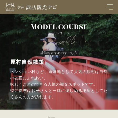
M
EN
U
Model course
モデルコース
諏訪おすすめのすごし方
原村自然散策
ペンション村など、避暑地として人気の原村は自然
のと直にふれあい、
味わうことのできる人気の観光スポットです。
特に夏季はお子さんと一緒に楽しめる場所としてた
くさんの方が訪れます。