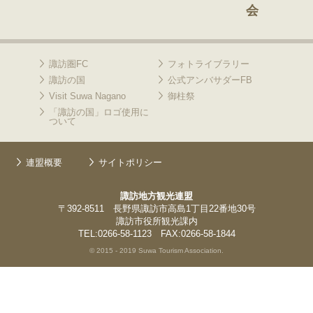
会
諏訪圏FC
フォトライブラリー
諏訪の国
公式アンバサダーFB
Visit Suwa Nagano
御柱祭
「諏訪の国」ロゴ使用に
ついて
連盟概要
サイトポリシー
諏訪地方観光連盟
〒392-8511 長野県諏訪市高島1丁目22番地30号
諏訪市役所観光課内
TEL:0266-58-1123 FAX:0266-58-1844
© 2015 - 2019 Suwa Tourism Association.