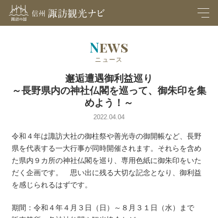
M
EN
U
News
ニュース
邂逅遭遇御利益巡り
～長野県内の神社仏閣を巡って、御朱印を集
めよう！～
2022.04.04
令和４年は諏訪大社の御柱祭や善光寺の御開帳など、長野
県を代表する一大行事が同時開催されます。それらを含め
た県内９カ所の神社仏閣を巡り、専用色紙に御朱印をいた
だく企画です。 思い出に残る大切な記念となり、御利益
を感じられるはずです。
期間：令和４年４月３日（日）～８月３１日（水）まで