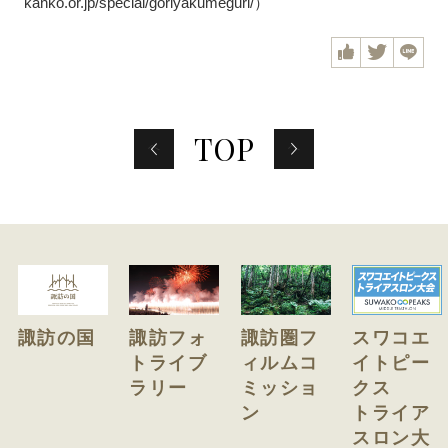
kanko.or.jp/special/goriyakumeguri/）
F
T
L
a
w
I
c
i
N
e
t
E
b
t
o
e
o
r
前
次
TOP
へ
へ
k
諏訪の国
諏訪フォ
諏訪圏フ
スワコエ
トライブ
ィルムコ
イトピー
ラリー
ミッショ
クス
ン
トライア
スロン大