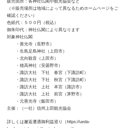
販売箇所：各神社仏閣や観光協会など
（※販売場所は地域によって異なるためホームページをご
確認ください）
色紙代：５００円（税込）
御朱印代：神社仏閣により異なります
対象神社仏閣
・善光寺（長野市）
・生島足島神社（上田市）
・北向観音（上田市）
・穂高神社（安曇野市）
・諏訪大社 下社 春宮（下諏訪町）
・諏訪大社 下社 秋宮（下諏訪町）
・諏訪大社 上社 本宮（諏訪市）
・諏訪大社 上社 前宮（茅野市）
・元善光寺（飯田市）
主催：（一社）信州上田観光協会
詳しくは邂逅遭遇御利益巡り（https://ueda-