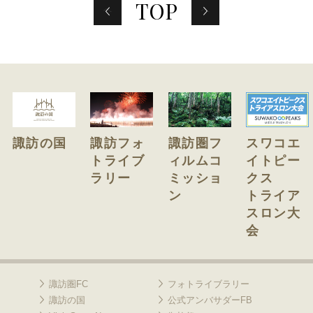
前
次
TOP
b
t
へ
へ
o
e
o
r
k
諏訪の国
諏訪フォ
諏訪圏フ
スワコエ
トライブ
ィルムコ
イトピー
ラリー
ミッショ
クス
ン
トライア
スロン大
会
諏訪圏FC
フォトライブラリー
諏訪の国
公式アンバサダーFB