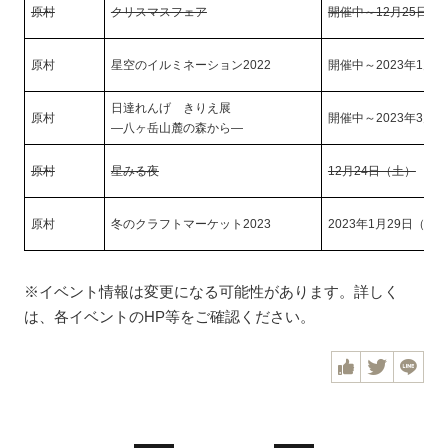
原村
クリスマスフェア
開催中～12月25日（
原村
星空のイルミネーション2022
開催中～2023年1月
日達れんげ きりえ展
原村
開催中～2023年3月2
―八ヶ岳山麓の森から―
原村
星みる夜
12月24日（土）
原村
冬のクラフトマーケット2023
2023年1月29日（日
※イベント情報は変更になる可能性があります。詳しく
は、各イベントのHP等をご確認ください。
F
T
L
a
w
I
c
i
N
e
t
E