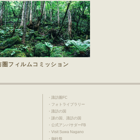
訪圏フィルムコミッション
諏訪圏FC
フォトライブラリー
諏訪の国
謎の国、諏訪の国
公式アンバサダーFB
Visit Suwa Nagano
御柱祭