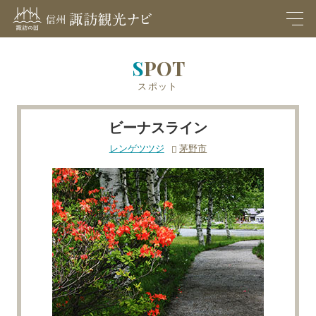
M
EN
U
SPOT
スポット
ビーナスライン
レンゲツツジ
茅野市