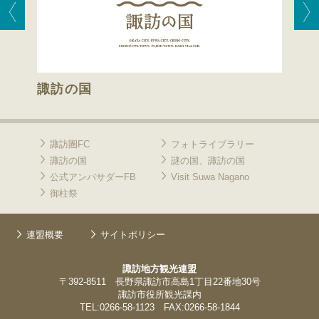
諏訪の国
諏訪
諏訪圏FC
フォトライブラリー
諏訪の国
謎の国、諏訪の国
公式アンバサダーFB
Visit Suwa Nagano
御柱祭
連盟概要
サイトポリシー
諏訪地方観光連盟
〒392-8511 長野県諏訪市高島1丁目22番地30号
諏訪市役所観光課内
TEL:0266-58-1123 FAX:0266-58-1844