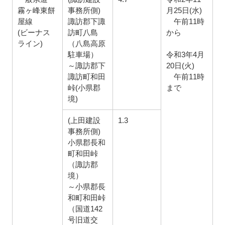
霧ヶ峰東餅
事務所側)
月25日(水)
屋線
諏訪郡下諏
午前11時
(ビーナス
訪町八島
から
ライン)
（八島高原
駐車場）
令和3年4月
～諏訪郡下
20日(火)
諏訪町和田
午前11時
峠(小県郡
まで
境)
(上田建設
1.3
事務所側)
小県郡長和
町和田峠
（諏訪郡
境）
～小県郡長
和町和田峠
（国道142
号旧道交