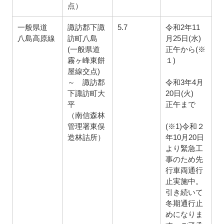
点）
一般県道
諏訪郡下諏
5.7
令和2年11
八島高原線
訪町八島
月25日(水)
(一般県道
正午から(※
霧ヶ峰東餅
１)
屋線交点)
～ 諏訪郡
令和3年4月
下諏訪町大
20日(火)
平
正午まで
（南信森林
管理署東俣
(※1)令和２
造林詰所）
年10月20日
より緊急工
事のため先
行車両通行
止実施中。
引き続いて
冬期通行止
めになりま