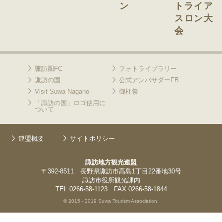
ン
トライア
スロン大
会
諏訪圏FC
フォトライブラリー
諏訪の国
公式アンバサダーFB
Visit Suwa Nagano
御柱祭
「諏訪の国」ロゴ使用に
ついて
連盟概要
サイトポリシー
諏訪地方観光連盟
〒392-8511 長野県諏訪市高島1丁目22番地30号
諏訪市役所観光課内
TEL:0266-58-1123 FAX:0266-58-1844
© 2015 - 2019 Suwa Tourism Association.