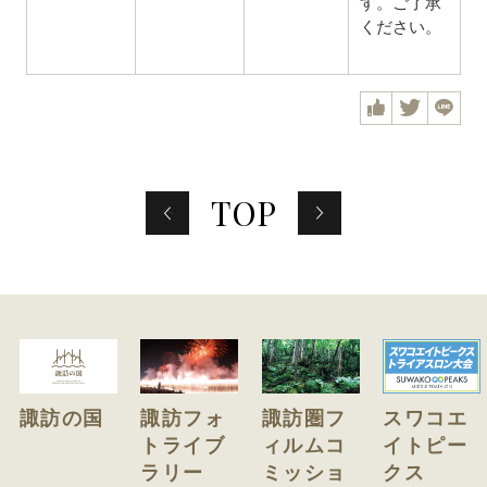
す。ご了承
ください。
F
T
L
a
w
I
c
i
N
e
t
E
b
t
o
e
o
r
前
次
TOP
へ
へ
k
諏訪の国
諏訪フォ
諏訪圏フ
スワコエ
トライブ
ィルムコ
イトピー
ラリー
ミッショ
クス