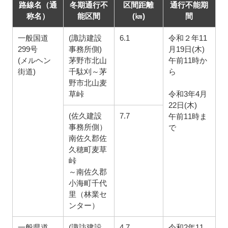
路線名（通
冬期通行不
区間距離
通行不能期
称名）
能区間
(㎞)
間
一般国道
(諏訪建設
6.1
令和２年11
299号
事務所側)
月19日(木)
(メルヘン
茅野市北山
午前11時か
街道)
千駄刈～茅
ら
野市北山麦
草峠
令和3年4月
22日(木)
(佐久建設
7.7
午前11時ま
事務所側）
で
南佐久郡佐
久穂町麦草
峠
～南佐久郡
小海町千代
里（林業セ
ンター）
一般県道
(諏訪建設
4.7
令和2年11