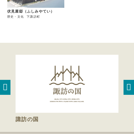
伏見屋邸（ふしみやてい）
歴史・文化
下諏訪町
諏訪の国
諏訪