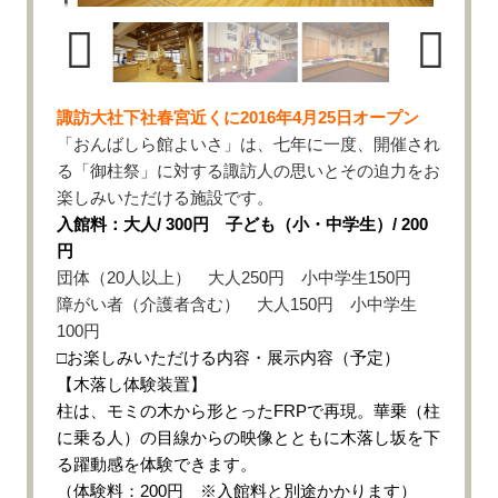
諏訪大社下社春宮近くに2016年4月25日オープン
「おんばしら館よいさ」は、七年に一度、開催され
る「御柱祭」に対する諏訪人の思いとその迫力をお
楽しみいただける施設です。
入館料：大人/ 300円 子ども（小・中学生）/ 200
円
団体（20人以上） 大人250円 小中学生150円
障がい者（介護者含む） 大人150円 小中学生
100円
□お楽しみいただける内容・展示内容（予定）
【木落し体験装置】
柱は、モミの木から形とったFRPで再現。華乗（柱
に乗る人）の目線からの映像とともに木落し坂を下
る躍動感を体験できます。
（体験料：200円 ※入館料と別途かかります）