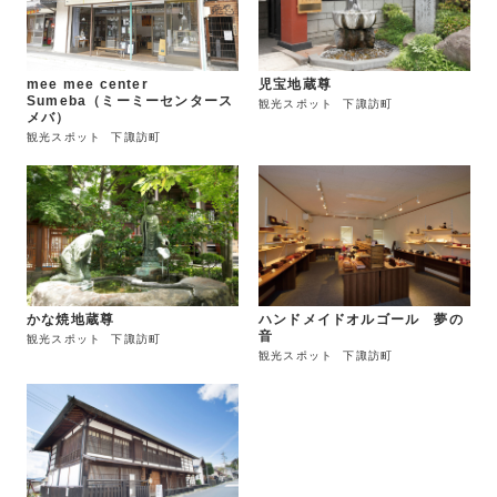
mee mee center
児宝地蔵尊
Sumeba（ミーミーセンタース
観光スポット
下諏訪町
メバ）
観光スポット
下諏訪町
かな焼地蔵尊
ハンドメイドオルゴール 夢の
音
観光スポット
下諏訪町
観光スポット
下諏訪町