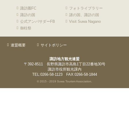
諏訪圏FC
フォトライブラリー
諏訪の国
謎の国、諏訪の国
公式アンバサダーFB
Visit Suwa Nagano
御柱祭
連盟概要
サイトポリシー
諏訪地方観光連盟
〒392-8511 長野県諏訪市高島1丁目22番地30号
諏訪市役所観光課内
TEL:0266-58-1123 FAX:0266-58-1844
© 2015 - 2019 Suwa Tourism Association.