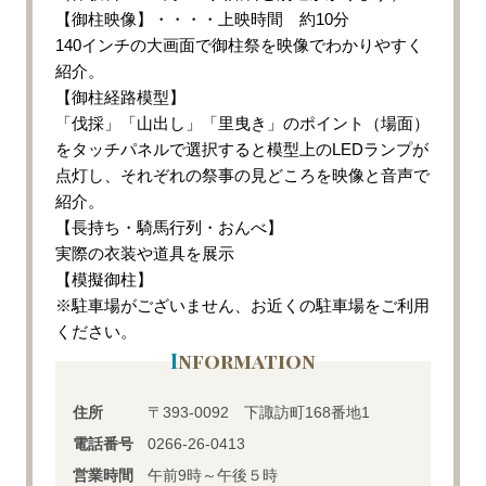
【御柱映像】・・・・上映時間 約10分
140インチの大画面で御柱祭を映像でわかりやすく
紹介。
【御柱経路模型】
「伐採」「山出し」「里曳き」のポイント（場面）
をタッチパネルで選択すると模型上のLEDランプが
点灯し、それぞれの祭事の見どころを映像と音声で
紹介。
【長持ち・騎馬行列・おんべ】
実際の衣装や道具を展示
【模擬御柱】
※駐車場がございません、お近くの駐車場をご利用
ください。
Information
住所
〒393-0092 下諏訪町168番地1
電話番号
0266-26-0413
営業時間
午前9時～午後５時