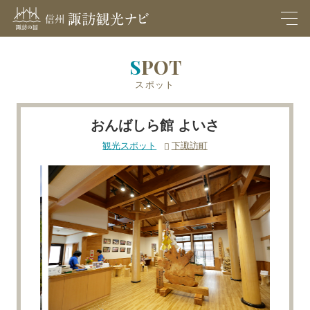
M
EN
U
SPOT
スポット
おんばしら館 よいさ
観光スポット
下諏訪町